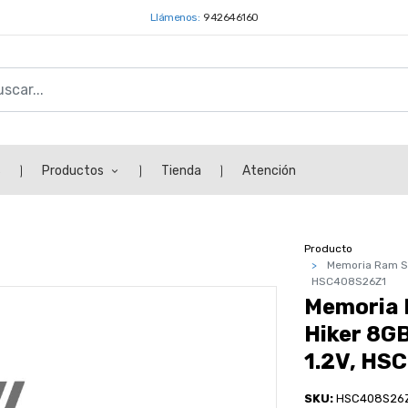
Llámenos:
942646160
s
Productos
Tienda
Atención
Producto
Memoria Ram SO
HSC408S26Z1
Memoria 
Hiker 8G
1.2V, HS
SKU:
HSC408S26