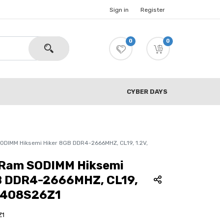
Sign in
Register
0
0
CYBER DAYS
DIMM Hiksemi Hiker 8GB DDR4-2666MHZ, CL19, 1.2V,
Ram SODIMM Hiksemi
B DDR4-2666MHZ, CL19,
C408S26Z1
Z1