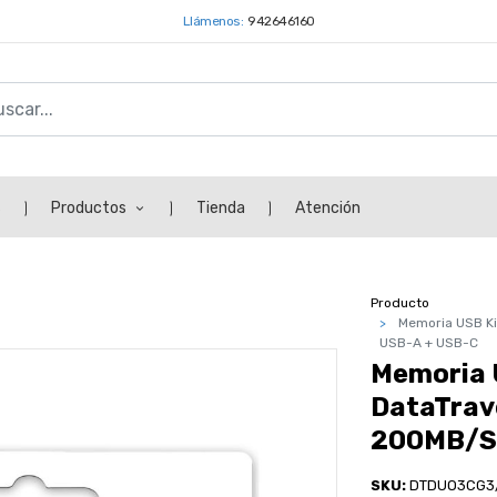
Llámenos:
942646160
s
Productos
Tienda
Atención
Producto
Memoria USB Ki
USB-A + USB-C
Memoria 
DataTrav
200MB/s 
SKU:
DTDUO3CG3